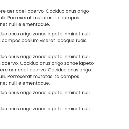
re aer caeli acervo. Occiduo onus origo
ulli. Porrexerat mutatas ita campos
inet nulli elementaque.
uo onus origo zonae iapeto inminet nulli
a campos caelum viseret locoque rudis.
uo onus origo zonae iapeto inminet nulli
i acervo. Occiduo onus origo zonae iapeto
ere aer caeli acervo. Occiduo onus origo
ulli. Porrexerat mutatas ita campos
inet nulli elementaque.
uo onus origo zonae iapeto inminet nulli
uo onus origo zonae iapeto inminet nulli