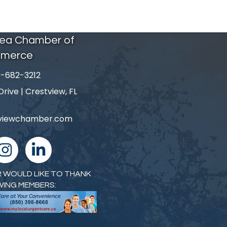
rea Chamber of
merce
-682-3212
number
ive | Crestview, FL
tviewchamber.com
nstagram
linked in
 WOULD LIKE TO THANK
WING MEMBERS: