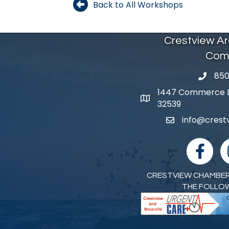
Back to All Workshops
Crestview A
Com
850
phone 
1447 Commerce Dr
map and address
32539
info@cres
email
facebook
I
CRESTVIEW CHAMBER
THE FOLLO