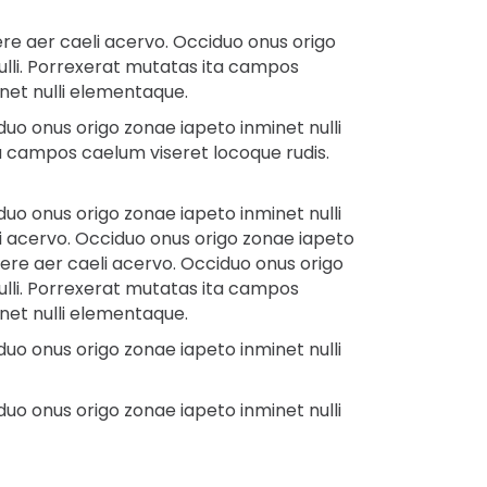
re aer caeli acervo. Occiduo onus origo
ulli. Porrexerat mutatas ita campos
inet nulli elementaque.
uo onus origo zonae iapeto inminet nulli
a campos caelum viseret locoque rudis.
uo onus origo zonae iapeto inminet nulli
i acervo. Occiduo onus origo zonae iapeto
ere aer caeli acervo. Occiduo onus origo
ulli. Porrexerat mutatas ita campos
inet nulli elementaque.
uo onus origo zonae iapeto inminet nulli
uo onus origo zonae iapeto inminet nulli