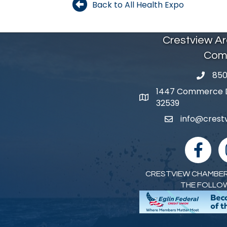
Back to All Health Expo
Crestview A
Com
850
phone 
1447 Commerce Dr
map and address
32539
info@cres
email
facebook
I
CRESTVIEW CHAMBER
THE FOLLO