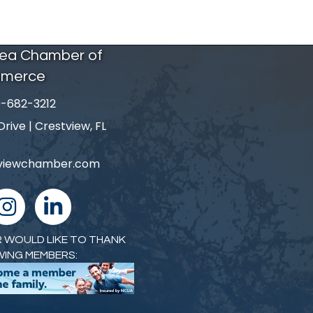
rea Chamber of
merce
-682-3212
number
ive | Crestview, FL
tviewchamber.com
nstagram
linked in
 WOULD LIKE TO THANK
WING MEMBERS: